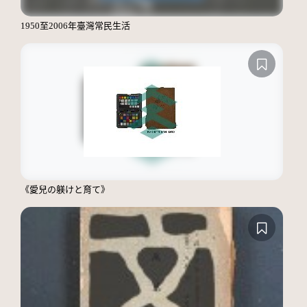
1950至2006年臺灣常民生活
《愛兒の躾けと育て》