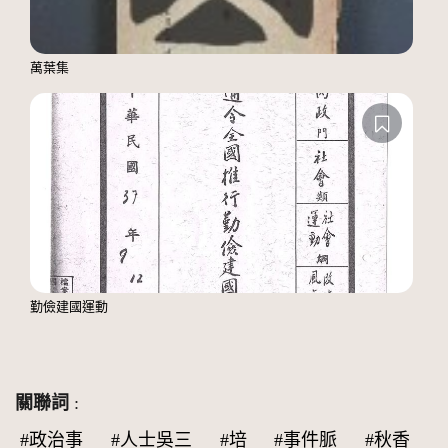
萬葉集
勤儉建國運動
關聯詞
:
#政治事
#人士吳三
#培
#事件脈
#秋香