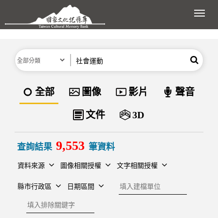
跳到主要內容區塊
展開
分類
關鍵字
搜尋
資料類型
全部
圖像
影片
聲音
文件
3D
9,553
查詢結果
筆資料
資料來源
圖像相關授權
文字相關授權
建檔單位
縣市行政區
日期區間
排除關鍵字