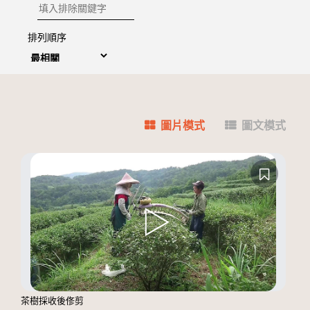
排除關鍵字
排列順序
圖片模式
圖文模式
茶樹採收後俢剪