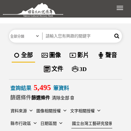
跳到主要內容區塊
展開
分類
關鍵字
搜尋
資料類型
全部
圖像
影片
聲音
文件
3D
5,495
查詢結果
筆資料
篩選條件
清除全部
資料來源
圖像相關授權
文字相關授權
建檔單位
縣市行政區
日期區間