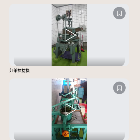
紅茶揉捻機