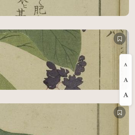
縮
預
放