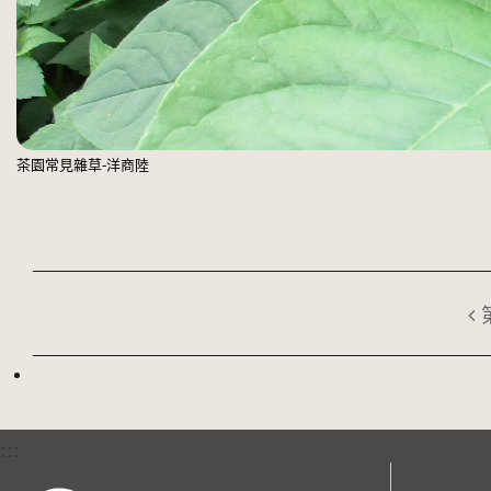
茶園常見雜草-洋商陸
:::