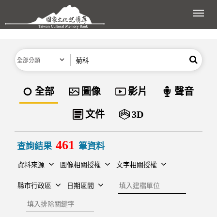
跳到主要內容區塊
展開
分類
關鍵字
搜尋
資料類型
全部
圖像
影片
聲音
文件
3D
461
查詢結果
筆資料
資料來源
圖像相關授權
文字相關授權
建檔單位
縣市行政區
日期區間
排除關鍵字