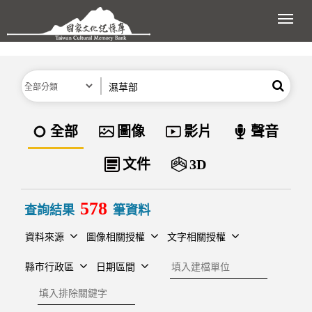
跳到主要內容區塊
展開
分類
關鍵字
搜尋
資料類型
全部
圖像
影片
聲音
文件
3D
578
查詢結果
筆資料
資料來源
圖像相關授權
文字相關授權
建檔單位
縣市行政區
日期區間
排除關鍵字