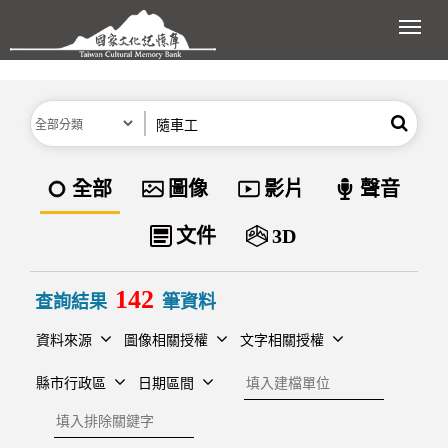
跳到主要內容區塊
展開
分類
關鍵字
搜尋
資料類型
全部
圖像
影片
聲音
文件
3D
142
查詢結果
筆資料
資料來源
圖像相關授權
文字相關授權
建檔單位
縣市行政區
日期區間
排除關鍵字