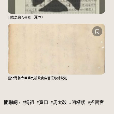
口腹之慾的書寫 （影本）
臺北縣縣令甲第九號飲食店營業取締規則
關聯詞
:
#媽祖
#寬口
#馬太鞍
#凹槽狀
#招寶宮