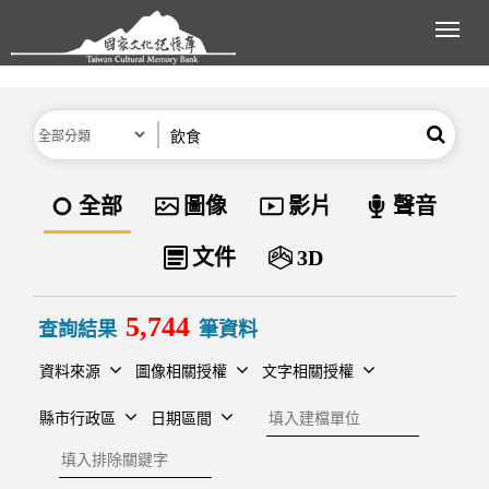
跳到主要內容區塊
展開
分類
關鍵字
搜尋
資料類型
全部
圖像
影片
聲音
文件
3D
5,744
查詢結果
筆資料
資料來源
圖像相關授權
文字相關授權
建檔單位
縣市行政區
日期區間
排除關鍵字