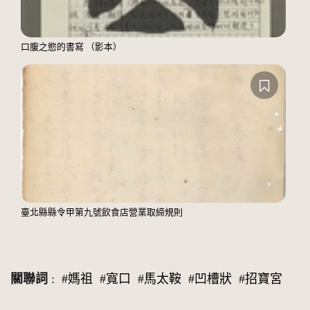
口腹之慾的書寫 （影本）
臺北縣縣令甲第九號飲食店營業取締規則
關聯詞
:
#媽祖
#寬口
#馬太鞍
#凹槽狀
#招寶宮