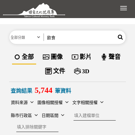
跳到主要內容區塊
展開
分類
關鍵字
搜尋
資料類型
全部
圖像
影片
聲音
文件
3D
5,744
查詢結果
筆資料
資料來源
圖像相關授權
文字相關授權
建檔單位
縣市行政區
日期區間
排除關鍵字