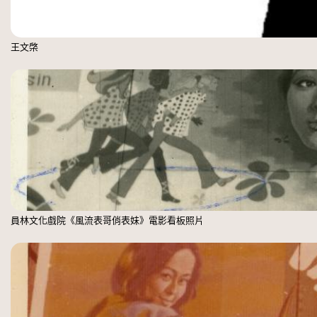
王文棨
員林文化戲院《風流表哥俏表妹》電影看板照片