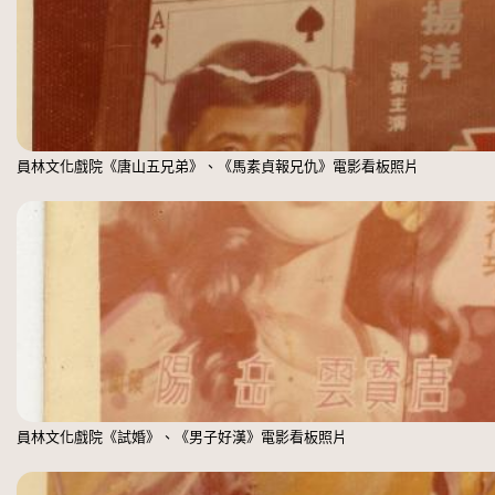
員林文化戲院《唐山五兄弟》、《馬素貞報兄仇》電影看板照片
員林文化戲院《試婚》、《男子好漢》電影看板照片