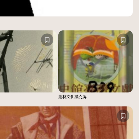
總林文化撲克牌