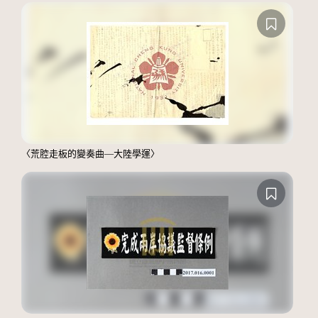
〈荒腔走板的變奏曲—大陸學運〉