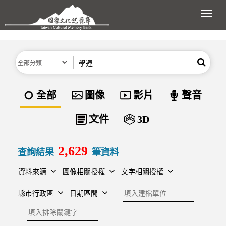
跳到主要內容區塊
展開
分類
關鍵字
搜尋
資料類型
全部
圖像
影片
聲音
文件
3D
2,629
查詢結果
筆資料
資料來源
圖像相關授權
文字相關授權
建檔單位
縣市行政區
日期區間
排除關鍵字