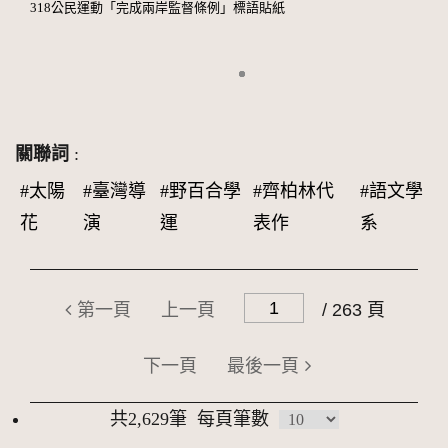
318公民運動「完成兩岸監督條例」標語貼紙
關聯詞
:
#太陽
#臺灣導
#野百合學
#齊柏林代
#語文學
花
演
運
表作
系
第一頁
上一頁
/ 263 頁
下一頁
最後一頁
共2,629筆
每頁筆數