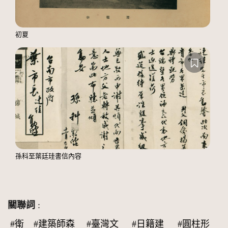
初夏
孫科至葉廷珪書信內容
關聯詞
:
#衛
#建築師森
#臺灣文
#日籍建
#圓柱形