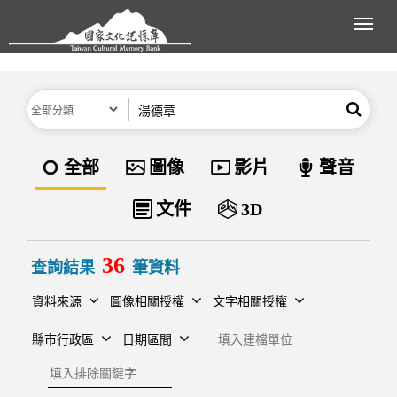
跳到主要內容區塊
展開
分類
關鍵字
搜尋
資料類型
全部
圖像
影片
聲音
文件
3D
36
查詢結果
筆資料
資料來源
圖像相關授權
文字相關授權
建檔單位
縣市行政區
日期區間
排除關鍵字