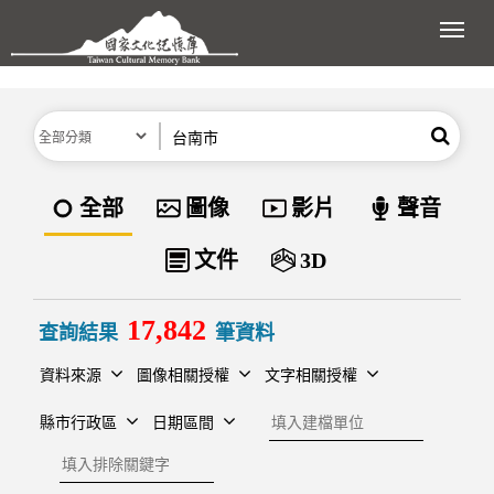
跳到主要內容區塊
展開
分類
關鍵字
搜尋
資料類型
全部
圖像
影片
聲音
文件
3D
17,842
查詢結果
筆資料
資料來源
圖像相關授權
文字相關授權
建檔單位
縣市行政區
日期區間
排除關鍵字