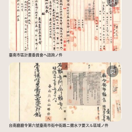
臺南市區計畫委員會ヘ諮詢ノ件
台南廳廳令第六號臺南市街中街路ニ撒水ヲ要スル區域ノ件