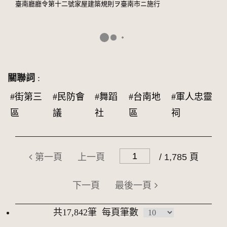
臺南廳廳令第十二號家屋建築規則ヲ臺南市ニ施行
關聯詞
:
#街第三
#民防會
#舞蹈
#台南地
#軍人忠靈
區
議
社
區
祠
第一頁
上一頁
/ 1,785 頁
下一頁
最後一頁
共17,842筆
每頁筆數