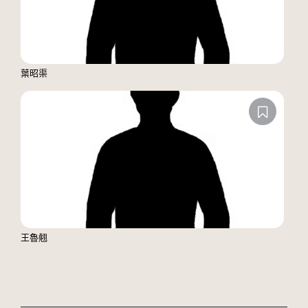
葉昭渠
王魯翹