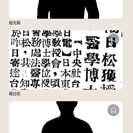
鈕先銘
楊日松