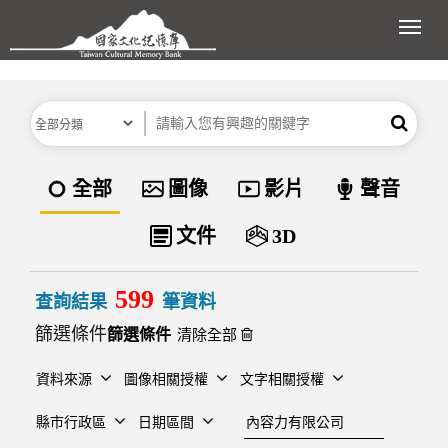
跳到主要內容區塊
展開
分類
關鍵字
搜尋
資料類型
全部
圖像
影片
聲音
文件
3D
599
查詢結果
筆資料
篩選條件
清除全部
資料來源
圖像相關授權
文字相關授權
建檔單位
縣市行政區
日期區間