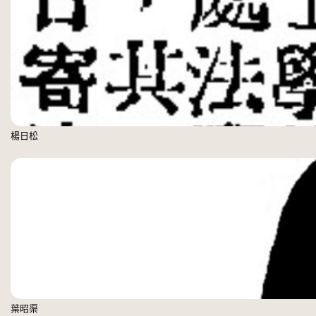
楊日松
葉昭渠