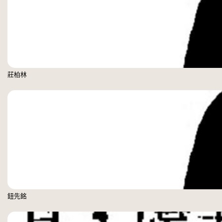
莊柏林
鈕先銘