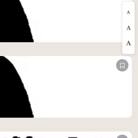
縮
預
放