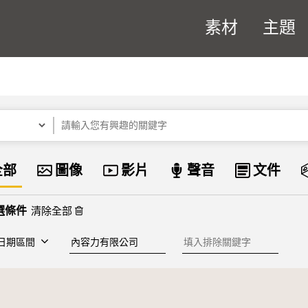
素材
主題
關鍵字
資料類型
全部
圖像
影片
聲音
文件
清除全部
建檔單位
排除關鍵字
日期區間