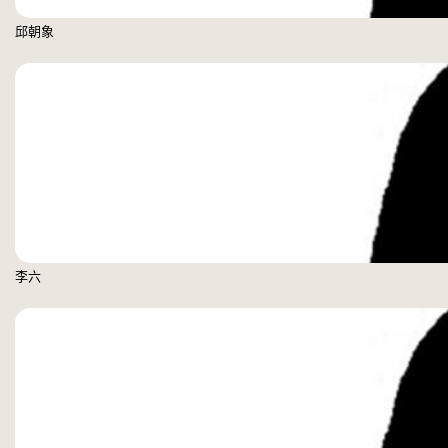
邱朝象
李六