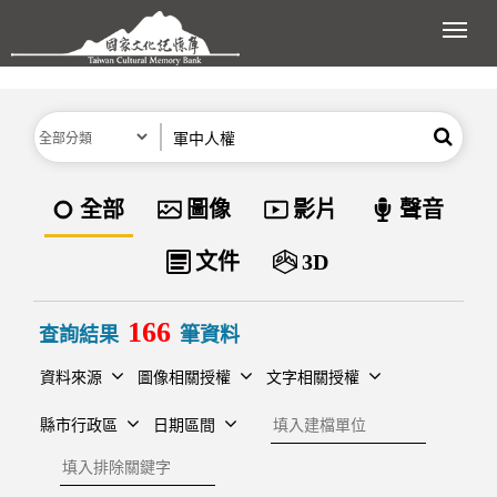
跳到主要內容區塊
展開
分類
關鍵字
搜尋
資料類型
全部
圖像
影片
聲音
文件
3D
166
查詢結果
筆資料
資料來源
圖像相關授權
文字相關授權
建檔單位
縣市行政區
日期區間
排除關鍵字