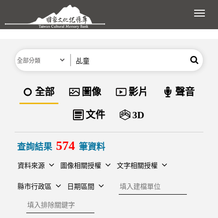
跳到主要內容區塊
展開
分類
關鍵字
搜尋
資料類型
全部
圖像
影片
聲音
文件
3D
574
查詢結果
筆資料
資料來源
圖像相關授權
文字相關授權
建檔單位
縣市行政區
日期區間
排除關鍵字