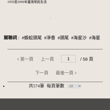
1950至2006年臺灣常民生活
關聯詞
:
#蜈蚣頭尾
#淨香
#頭尾
#海星沙
#海星
第一頁
上一頁
/ 58 頁
下一頁
最後一頁
共574筆
每頁筆數