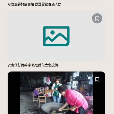
足食風餐與民更始 歡聲雷動春滿人間
衣食住行百雜陳 談起賒欠太傷感情