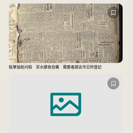
駐軍協助刈稻 茶水膳食自備 需要者請去市公所登記