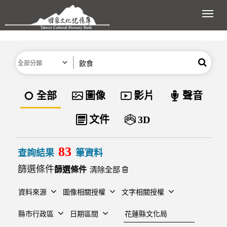
跳到主要內容區塊
展開
分類
關鍵字
搜尋
資料類型
全部
圖像
影片
聲音
文件
3D
83
查詢結果
筆資料
篩選條件
清除全部
資料來源
圖像相關授權
文字相關授權
建檔單位
縣市行政區
日期區間