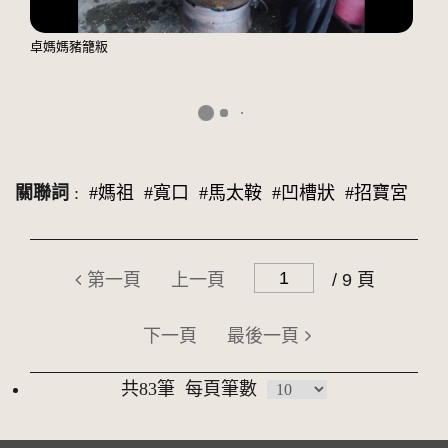
卓媽媽豬籠粄
關聯詞
:
#媽祖
#寬口
#馬太鞍
#凹槽狀
#招寶宮
第一頁
上一頁
/ 9 頁
下一頁
最後一頁
共83筆
每頁筆數