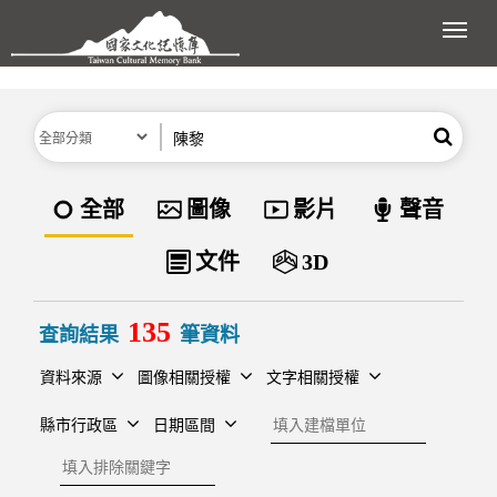
跳到主要內容區塊
展開
分類
關鍵字
搜尋
資料類型
全部
圖像
影片
聲音
文件
3D
135
查詢結果
筆資料
資料來源
圖像相關授權
文字相關授權
建檔單位
縣市行政區
日期區間
排除關鍵字