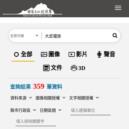
跳到主要內容區塊
展開
分類
關鍵字
搜尋
資料類型
全部
圖像
影片
聲音
文件
3D
359
查詢結果
筆資料
資料來源
圖像相關授權
文字相關授權
建檔單位
縣市行政區
日期區間
排除關鍵字