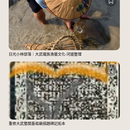
日光小林部落｜大武壠族漁獵文化-河道整理
重修大武壟開基祖廟捐題碑記拓本