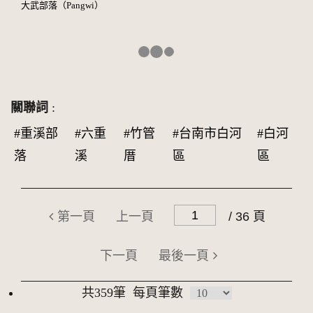
大武部落（Pangwi）
關聯詞
:
#重溪部
#六重
#竹管
#台南市白河
#白河
落
溪
厝
區
區
第一頁
上一頁
/ 36 頁
下一頁
最後一頁
共359筆
每頁筆數