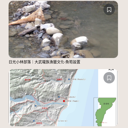
日光小林部落｜大武壠族漁獵文化-魚笱設置