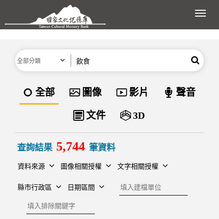
跳到主要內容區塊
展開
分類
關鍵字
搜尋
資料類型
全部
圖像
影片
聲音
文件
3D
5,744
查詢結果
筆資料
資料來源
圖像相關授權
文字相關授權
建檔單位
縣市行政區
日期區間
排除關鍵字