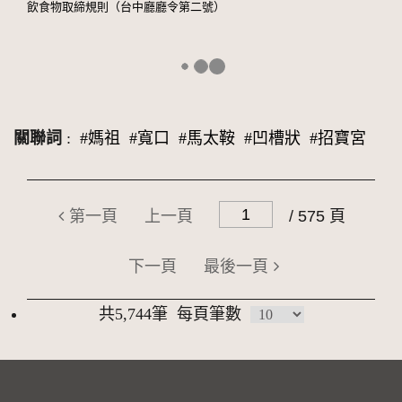
飲食物取締規則（台中廳廳令第二號）
關聯詞
:
#媽祖
#寬口
#馬太鞍
#凹槽狀
#招寶宮
第一頁
上一頁
/ 575 頁
下一頁
最後一頁
共5,744筆
每頁筆數