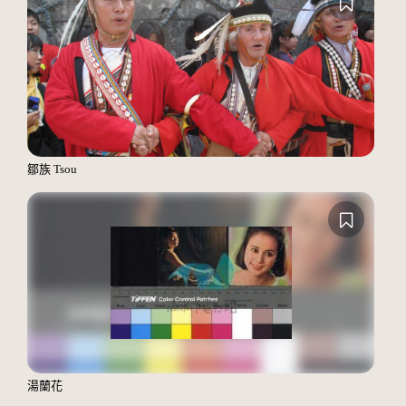
鄒族 Tsou
湯蘭花