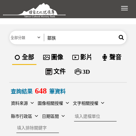
跳到主要內容區塊
展開
分類
關鍵字
搜尋
資料類型
全部
圖像
影片
聲音
文件
3D
648
查詢結果
筆資料
資料來源
圖像相關授權
文字相關授權
建檔單位
縣市行政區
日期區間
排除關鍵字