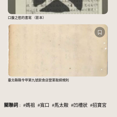
口腹之慾的書寫 （影本）
臺北縣縣令甲第九號飲食店營業取締規則
關聯詞
:
#媽祖
#寬口
#馬太鞍
#凹槽狀
#招寶宮