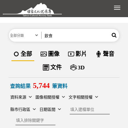
跳到主要內容區塊
展開
分類
關鍵字
搜尋
資料類型
全部
圖像
影片
聲音
文件
3D
5,744
查詢結果
筆資料
資料來源
圖像相關授權
文字相關授權
建檔單位
縣市行政區
日期區間
排除關鍵字