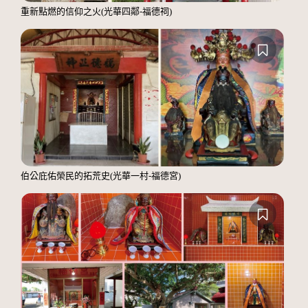
重新點燃的信仰之火(光華四鄰-福德祠)
伯公庇佑榮民的拓荒史(光華一村-福德宮)