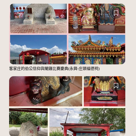
客家庄的伯公信仰與閹雞比賽慶典(永興-庄頭福德祠)