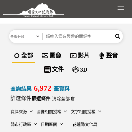
跳到主要內容區塊
展開
分類
關鍵字
搜尋
資料類型
全部
圖像
影片
聲音
文件
3D
6,972
查詢結果
筆資料
篩選條件
清除全部
資料來源
圖像相關授權
文字相關授權
建檔單位
縣市行政區
日期區間