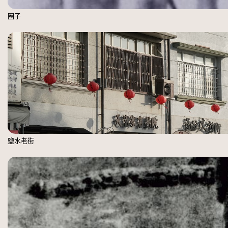
圈子
鹽水老街