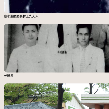
鹽水港廳廳長村上先夫人
老街長