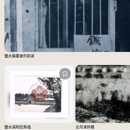
鹽水鎮農會的前身
鹽水溪附近魚塭
古月津拱橋