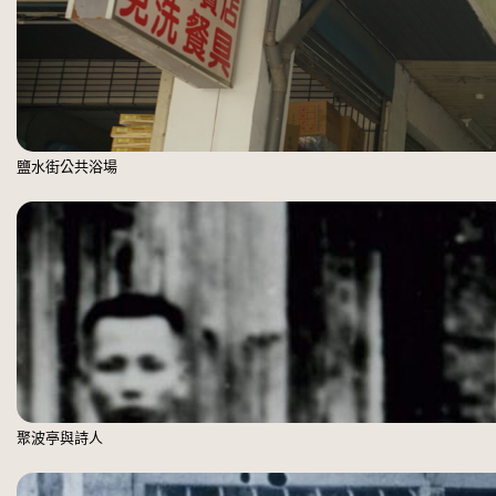
鹽水街公共浴場
聚波亭與詩人