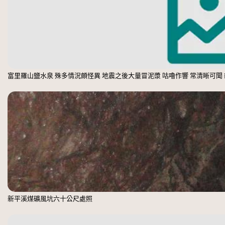
富里羅山鹽水泉 殊多情況頗怪異 地震之後大量冒泥漿 咕嚕作響 常清晰可聞
新平溪煤礦風坑六十公尺處照