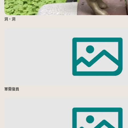
洞‧洞
軍需復員