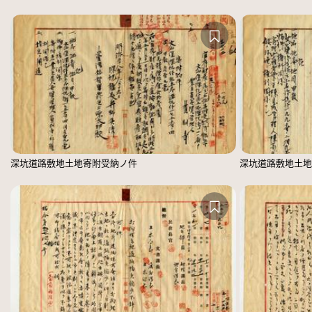
深坑道路敷地土地寄附受納ノ件
深坑道路敷地土地