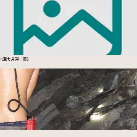
六至七月第ㄧ冊】