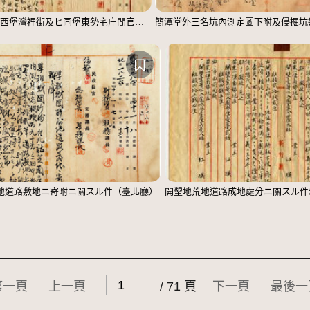
臺南廳管內善化里西堡灣裡街及ヒ同堡東勢宅庄間官有墓地道路敷地ニ指定ノ件
地道路敷地ニ寄附ニ關スル件（臺北廳）
開墾地荒地道路成地處分ニ關スル件
第一頁
上一頁
/ 71 頁
下一頁
最後一