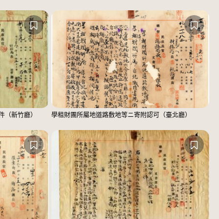
件（新竹廳）
學租財團所屬地道路敷地等ニ寄附認可（臺北廳）