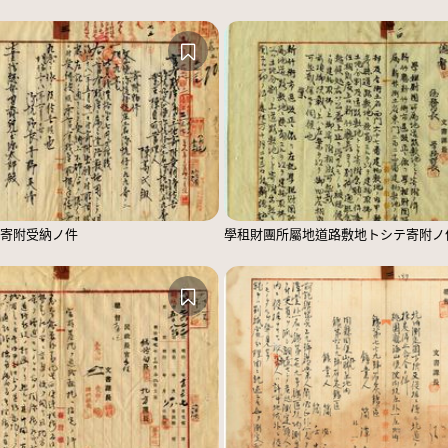
寄附受納ノ件
學租財團所屬地道路敷地トシテ寄附ノ