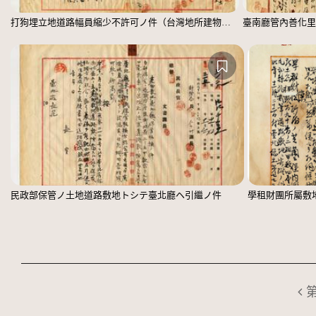
打狗埋立地道路幅員縮少不許可ノ件（台灣地所建物會社）
民政部保管ノ土地道路敷地トシテ臺北廳ヘ引繼ノ件
學租財團所屬敷