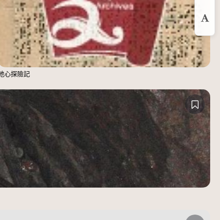
預
放
地心探險記