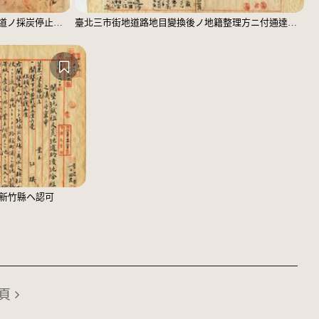
簡潭堂外三名坑內測定圖下附及侵掘坑道ノ採炭停止命令ノ件
臺北三市街地道路地目變換後ノ地籍整理方ニ付通達（臺北廳長）
新竹縣ヘ認可
頁