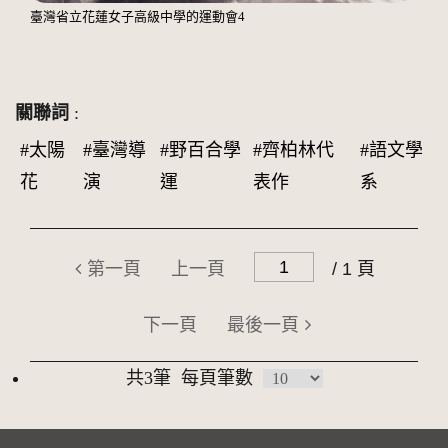
臺灣省立花蓮女子高級中學的運動會4
關聯詞
:
#太陽
#臺灣導
#野百合學
#齊柏林代
#語文學
花
演
運
表作
系
第一頁
上一頁
/ 1 頁
下一頁
最後一頁
共3筆
每頁筆數