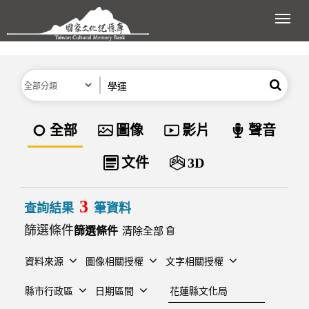
跳到主要內容區塊
展開
分類
關鍵字
搜尋
資料類型
全部
圖像
影片
聲音
文件
3D
3
查詢結果
筆資料
篩選條件
清除全部
資料來源
圖像相關授權
文字相關授權
建檔單位
縣市行政區
日期區間