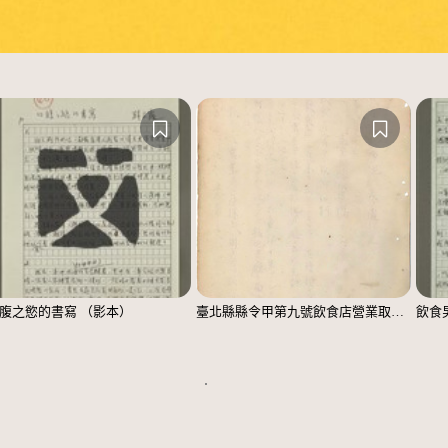
腹之慾的書寫 （影本）
臺北縣縣令甲第九號飲食店營業取締規則
飲食