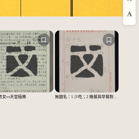
預
放
男女vs天堂極樂
無題名：1.少吃；2.晚餐與早餐對調……；3.主副食對調……；4.多運動