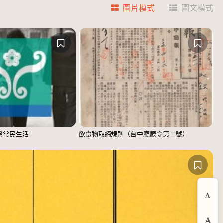
圖片模式
圖文模式
臺灣常民生活
飲食物取締規則（台中廳廳令第二號）
縮