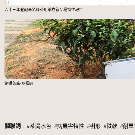
六十三年登記命名綠茶用茶樹新品種特性報告
銅鑼茶廠-品種園
關聯詞
:
#茶湯水色
#病蟲害特性
#樹形
#微軟
#耐旱