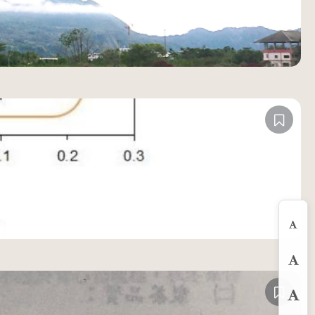
縮
預
放