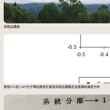
茶樹品種園
開發STS及CAPS分子標誌應用於臺灣茶樹品種鑑定及遺傳歧異度分析