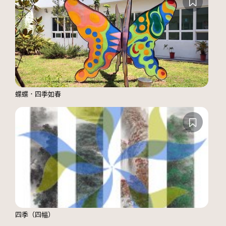
蝶蝶．四季如春
四季（四幅）