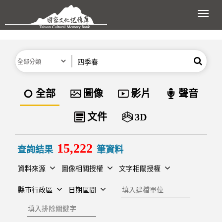
跳到主要內容區塊
展開
分類
關鍵字
搜尋
資料類型
全部
圖像
影片
聲音
文件
3D
15,222
查詢結果
筆資料
資料來源
圖像相關授權
文字相關授權
建檔單位
縣市行政區
日期區間
排除關鍵字