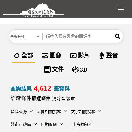
跳到主要內容區塊
展開
分類
關鍵字
搜尋
資料類型
全部
圖像
影片
聲音
文件
3D
4,612
查詢結果
筆資料
篩選條件
清除全部
資料來源
圖像相關授權
文字相關授權
建檔單位
縣市行政區
日期區間