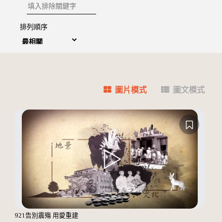
排除關鍵字
排列順序
圖片模式
圖文模式
921告別震殤 用愛重建