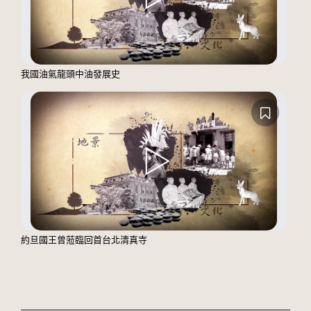
我國油氣龍頭中油發展史
約旦國王曾蒞臨回首台北清真寺