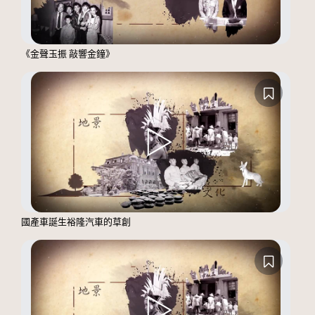
《金聲玉振 敲響金鐘》
國產車誕生裕隆汽車的草創