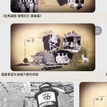
《金馬躍進 璀璨四方 幕後篇》
國產車誕生裕隆汽車的草創