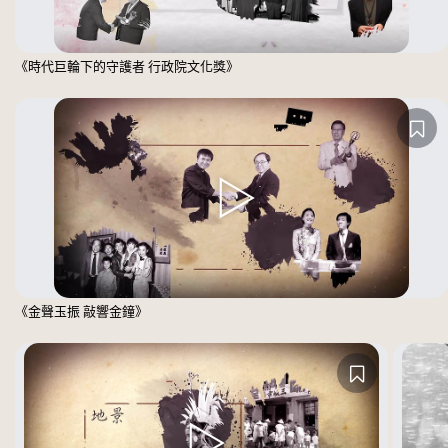
《時代巨輪下的守護者 行政院文化獎》
《金聲玉振 敲響金鐘》