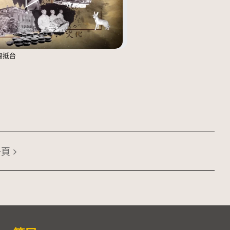
資抵台
一頁