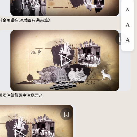
縮
《金馬躍進 璀璨四方 幕前篇》
預
放
我國油氣龍頭中油發展史