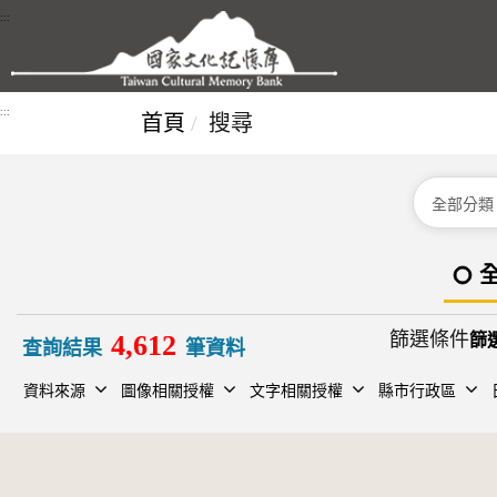
跳到主要內容區塊
:::
:::
首頁
搜尋
分類
篩選條件
4,612
查詢結果
筆資料
資料來源
圖像相關授權
文字相關授權
縣市行政區