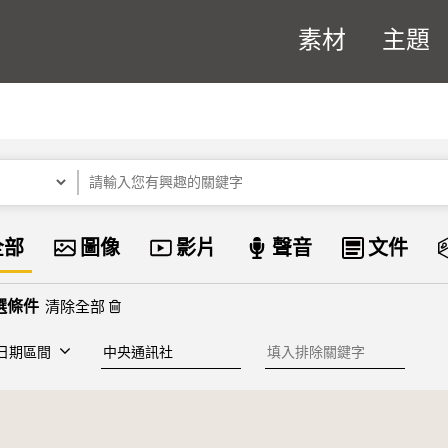
素材
主題
關鍵字
資料類型
全部
圖像
影片
聲音
文件
清除全部
建檔單位
排除關鍵字
日期區間