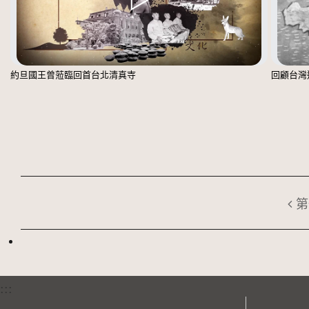
約旦國王曾蒞臨回首台北清真寺
回顧台灣
第
:::