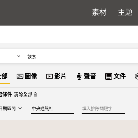
素材
主題
關鍵字
資料類型
全部
圖像
影片
聲音
文件
清除全部
建檔單位
排除關鍵字
日期區間