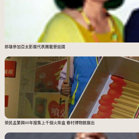
郎雄參加亞太影展代表團載譽返國
榮民孟繁興60年搜集上千個火柴盒 眷村博物館展出