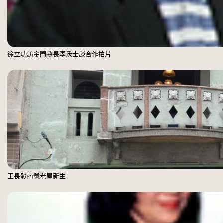
徐立功訪金門縣長李沃士談合作拍片
王長發商號老屋新生