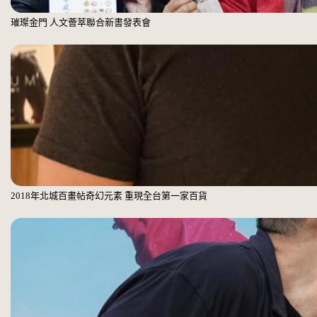
璀璨金門 人文薈萃聯合新書發表會
2018年北城百畫帖奇幻元素 重現全台第一家百貨