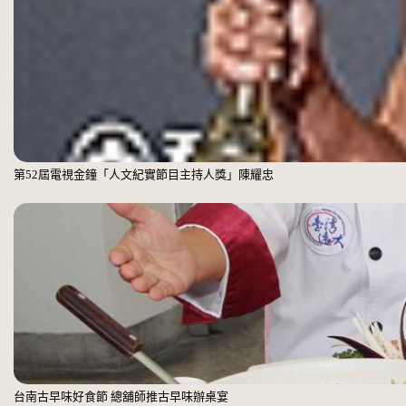
第52屆電視金鐘「人文紀實節目主持人獎」陳耀忠
台南古早味好食節 總舖師推古早味辦桌宴