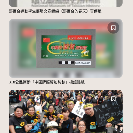
野百合運動學生廣場文宣組編〈野百合的春天〉宣傳單
318公民運動「中國牌服貿加強錠」標語貼紙