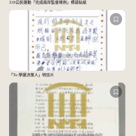
318公民運動「完成兩岸監督條例」標語貼紙
「To:學運決策人」明信片