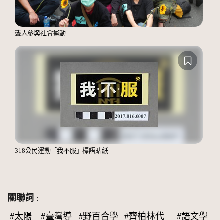
聾人參與社會運動
318公民運動「我不服」標語貼紙
關聯詞
:
#太陽
#臺灣導
#野百合學
#齊柏林代
#語文學