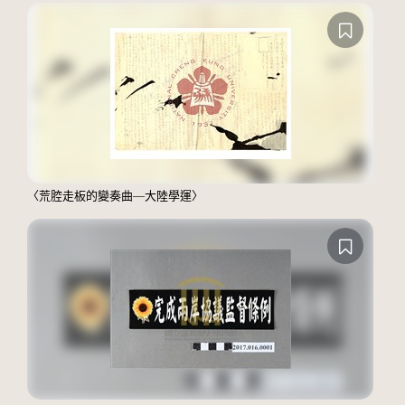
〈荒腔走板的變奏曲—大陸學運〉