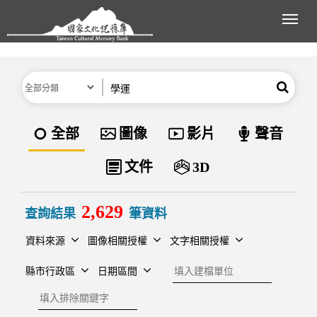
跳到主要內容區塊
展開
分類
關鍵字
搜尋
資料類型
全部
圖像
影片
聲音
文件
3D
2,629
查詢結果
筆資料
資料來源
圖像相關授權
文字相關授權
建檔單位
縣市行政區
日期區間
排除關鍵字