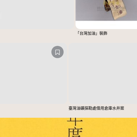
「台灣加油」裝飾
臺灣油礦探勘處借用倉庫水井案