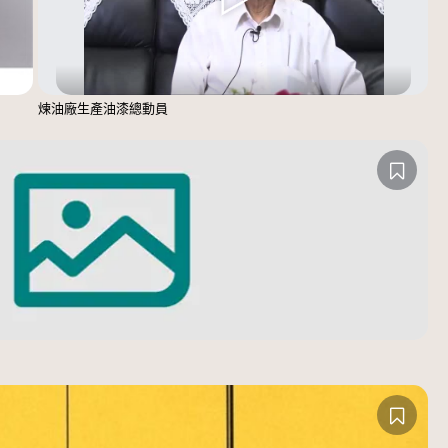
煉油廠生產油漆總動員