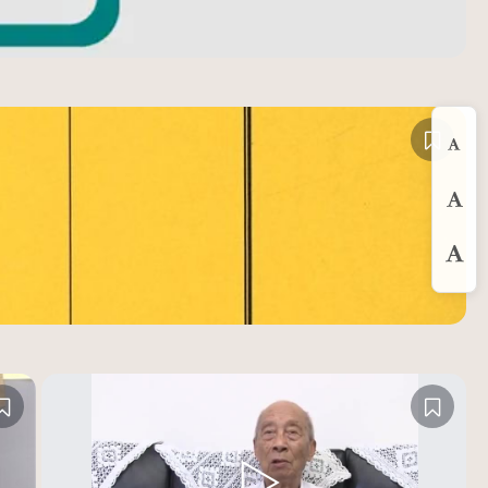
縮
預
放