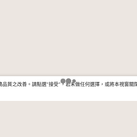
行服務品質之改善。請點選"接受"，若未做任何選擇，或將本視窗
第一頁
上一頁
/ 30 頁
下一頁
最後一
共699筆
每頁筆數