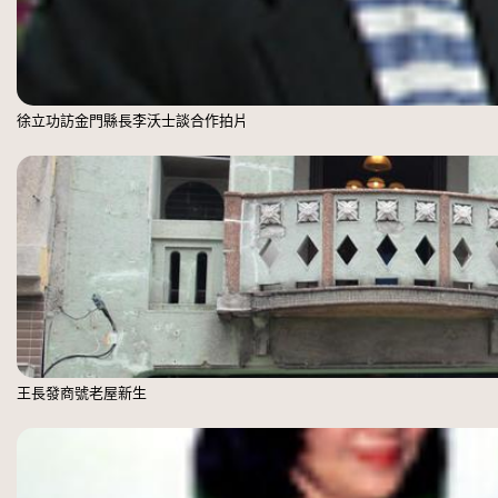
徐立功訪金門縣長李沃士談合作拍片
王長發商號老屋新生