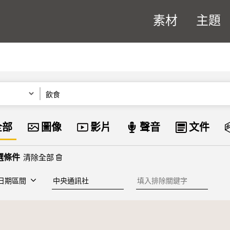
素材
主題
關鍵字
資料類型
全部
圖像
影片
聲音
文件
清除全部
建檔單位
排除關鍵字
日期區間