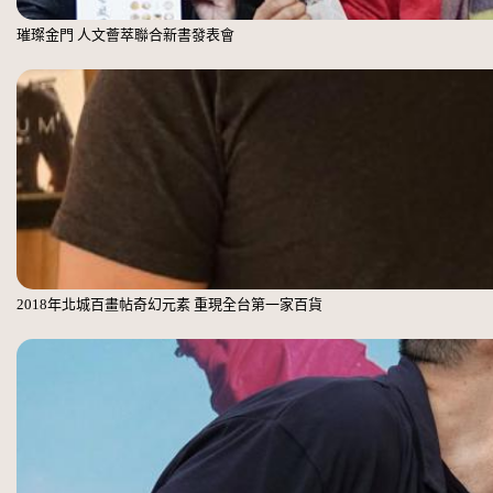
璀璨金門 人文薈萃聯合新書發表會
2018年北城百畫帖奇幻元素 重現全台第一家百貨