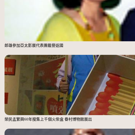
郎雄參加亞太影展代表團載譽返國
榮民孟繁興60年搜集上千個火柴盒 眷村博物館展出