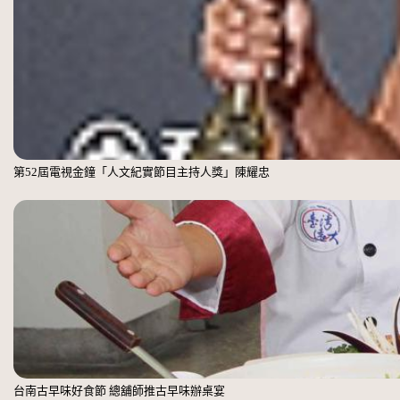
第52屆電視金鐘「人文紀實節目主持人獎」陳耀忠
台南古早味好食節 總舖師推古早味辦桌宴