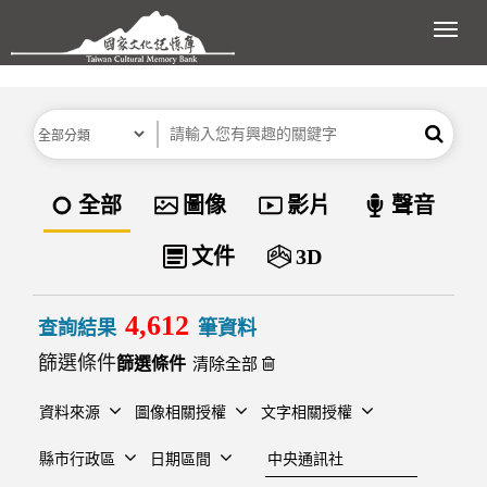
跳到主要內容區塊
展開
分類
關鍵字
搜尋
資料類型
全部
圖像
影片
聲音
文件
3D
4,612
查詢結果
筆資料
篩選條件
清除全部
資料來源
圖像相關授權
文字相關授權
建檔單位
縣市行政區
日期區間