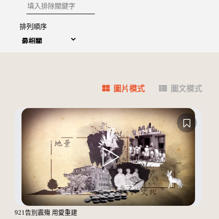
排除關鍵字
排列順序
圖片模式
圖文模式
921告別震殤 用愛重建