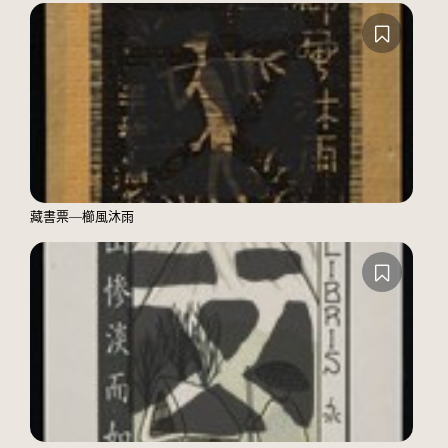
藏書票—櫛風沐雨