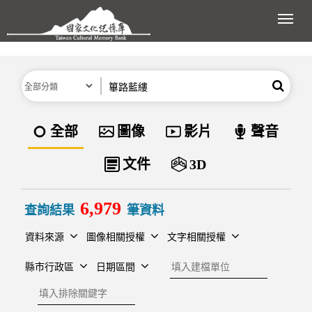
跳到主要內容區塊
展開
分類
關鍵字
搜尋
資料類型
全部
圖像
影片
聲音
文件
3D
6,979
查詢結果
筆資料
資料來源
圖像相關授權
文字相關授權
建檔單位
縣市行政區
日期區間
排除關鍵字