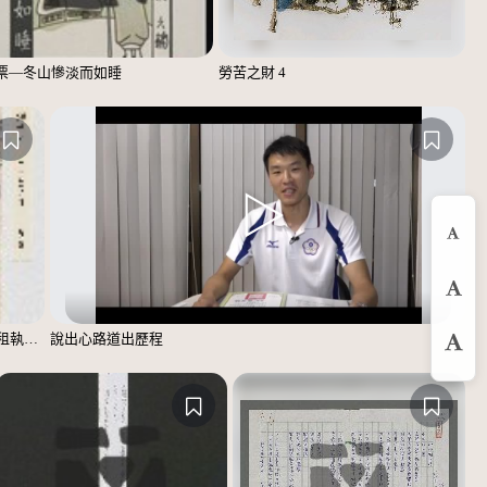
票—冬山慘淡而如睡
勞苦之財 4
縮
預
光緒八年郡庄納戶黃牧記完管事租執照(辛勞米壹石參斗壹升肆合)
說出心路道出歷程
放