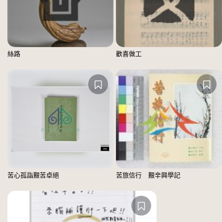
絲路
歡喜做工
苦心孤詣艱苦卓絕
苦旅信行 艱辛興學記