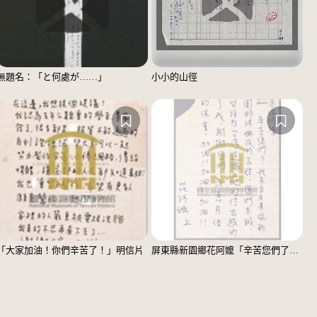
無題名：「と何處が……」
小小的山徑
「大家加油！你們辛苦了！」明信片
屏東縣新園鄉花阿嬤「辛苦您們了！」信紙