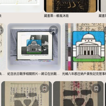
歌
藏書票—櫛風沐雨
藏書
光緒八年郡庄納戶黃牧記完管事租執照(辛勞米玖斗伍升肆合正)
紀念抗日戰爭相關照片—蔣公在抗戰艱辛中手著「中國之命運」顯示前途光明遠大（翻拍）