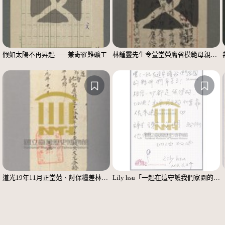
假如太陽不再昇起——兼寄罹難礦工
林鍾靈先生令萱堂榮膺省模範母親（七律）
道光19年11月正堂范、討保糧差林玉帶辛勞銀完單
Lily hsu「一起在這守護我們家園的夥伴辛苦了」明信片