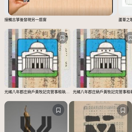
接觸古箏後發現另一扇窗
蘆葦之
光緒八年郡庄納戶黃牧記完管事租執照(辛勞米玖升正)