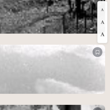
縮
預
放