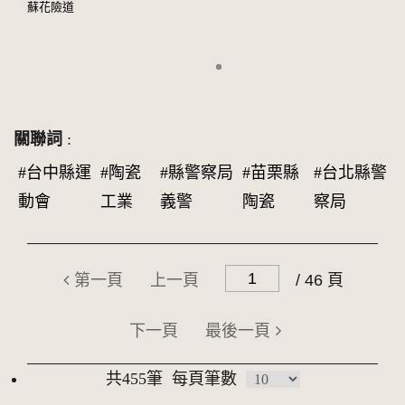
蘇花險道
關聯詞
:
#台中縣運
#陶瓷
#縣警察局
#苗栗縣
#台北縣警
動會
工業
義警
陶瓷
察局
第一頁
上一頁
/ 46 頁
下一頁
最後一頁
共455筆
每頁筆數