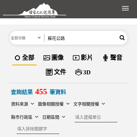
跳到主要內容區塊
展開
分類
關鍵字
搜尋
資料類型
全部
圖像
影片
聲音
文件
3D
455
查詢結果
筆資料
資料來源
圖像相關授權
文字相關授權
建檔單位
縣市行政區
日期區間
排除關鍵字