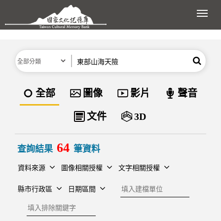
跳到主要內容區塊
展開
分類
關鍵字
搜尋
資料類型
全部
圖像
影片
聲音
文件
3D
64
查詢結果
筆資料
資料來源
圖像相關授權
文字相關授權
建檔單位
縣市行政區
日期區間
排除關鍵字