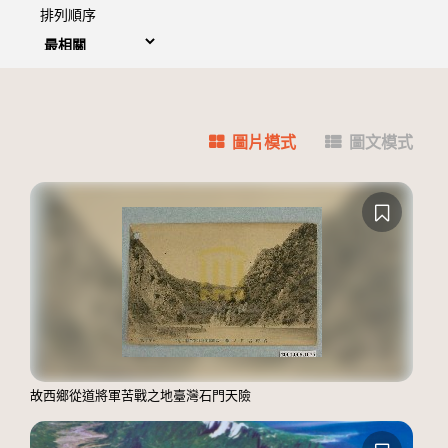
排列順序
圖片模式
圖文模式
故西鄉從道將軍苦戰之地臺灣石門天險