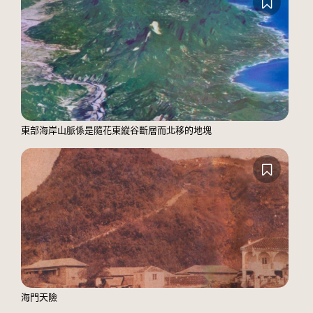
東部海岸山脈係是隨花東縱谷斷層而北移的地塊
海門天險