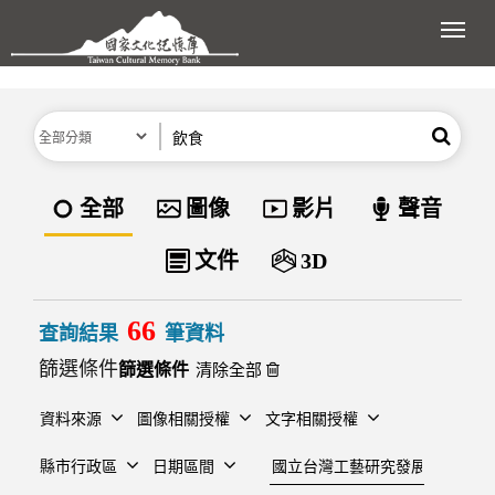
跳到主要內容區塊
展開
分類
關鍵字
搜尋
資料類型
全部
圖像
影片
聲音
文件
3D
66
查詢結果
筆資料
篩選條件
清除全部
資料來源
圖像相關授權
文字相關授權
建檔單位
縣市行政區
日期區間