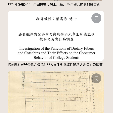
1972年(民國61年)茶園機械化採茶示範計畫-茶農交通費與膳食費印領清冊
膳食纖維與兒茶素之機能性與大專生對機能性飲料之消費行為調查