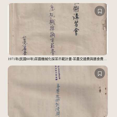
1971年(民國60年)茶園機械化採茶示範計畫-茶農交通費與膳食費印領清冊