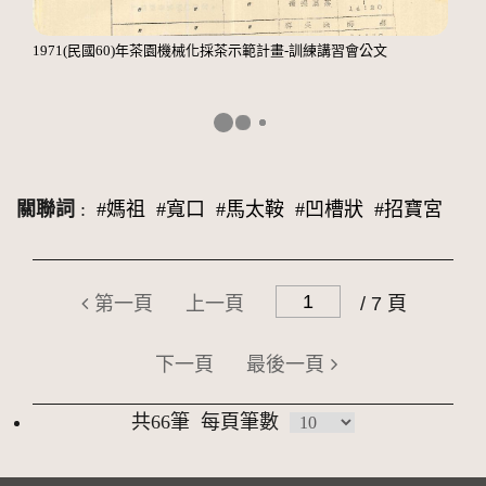
1971(民國60)年茶園機械化採茶示範計畫-訓練講習會公文
關聯詞
:
#媽祖
#寬口
#馬太鞍
#凹槽狀
#招寶宮
第一頁
上一頁
/ 7 頁
下一頁
最後一頁
共66筆
每頁筆數