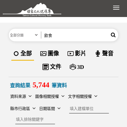
跳到主要內容區塊
展開
分類
關鍵字
搜尋
資料類型
全部
圖像
影片
聲音
文件
3D
5,744
查詢結果
筆資料
資料來源
圖像相關授權
文字相關授權
建檔單位
縣市行政區
日期區間
排除關鍵字