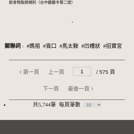
飲食物取締規則（台中廳廳令第二號）
關聯詞
:
#媽祖
#寬口
#馬太鞍
#凹槽狀
#招寶宮
第一頁
上一頁
/ 575 頁
下一頁
最後一頁
共5,744筆
每頁筆數