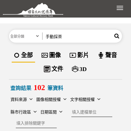
跳到主要內容區塊
展開
分類
關鍵字
搜尋
資料類型
全部
圖像
影片
聲音
文件
3D
102
查詢結果
筆資料
資料來源
圖像相關授權
文字相關授權
建檔單位
縣市行政區
日期區間
排除關鍵字