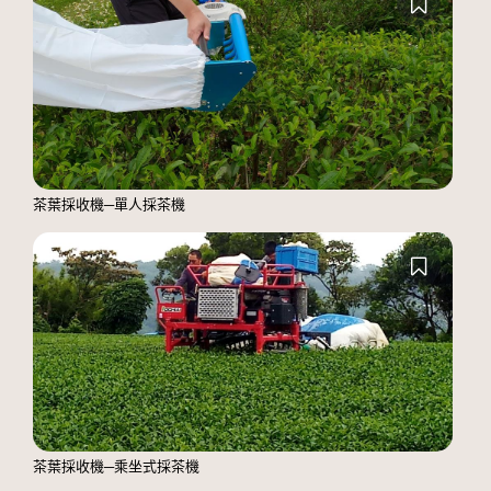
茶葉採收機─單人採茶機
茶葉採收機─乘坐式採茶機