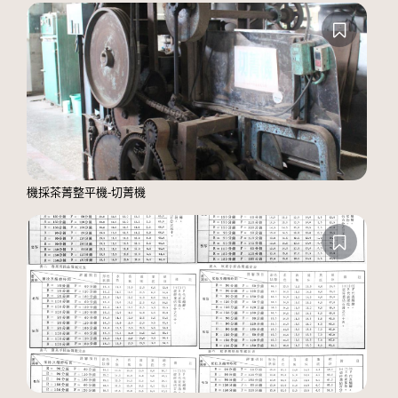
機採茶菁整平機-切菁機