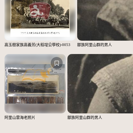
高玉樹家族高義芳(大稻埕公學校)-0053
鄒族阿里山群的男人
阿里山雲海老照片
鄒族阿里山群的男人