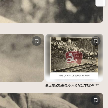
放
高玉樹家族高義芳(大稻埕公學校)-0032