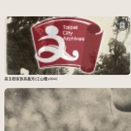
高玉樹家族高義芳(江山樓)-0041