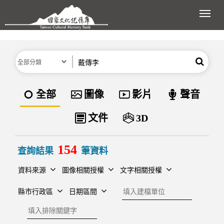
跳到主要內容區塊
展開
分類
關鍵字
搜尋
資料類型
全部
圖像
影片
聲音
文件
3D
154
查詢結果
筆資料
資料來源
圖像相關授權
文字相關授權
建檔單位
縣市行政區
日期區間
排除關鍵字