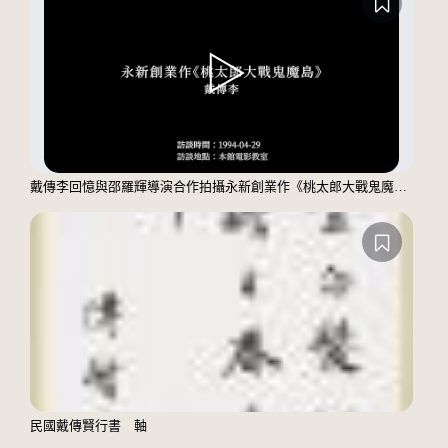
戴傳李回憶與邵羅輝導演合作拍攝永新創業作《桃太郎大戰鬼魔島》的緣由
民國戴傳賢行書 軸