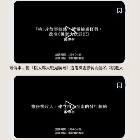
戴傳李回憶《桃太郎大戰鬼魔島》遭電檢處修剪而易名《桃老大伏匪記》的緣由