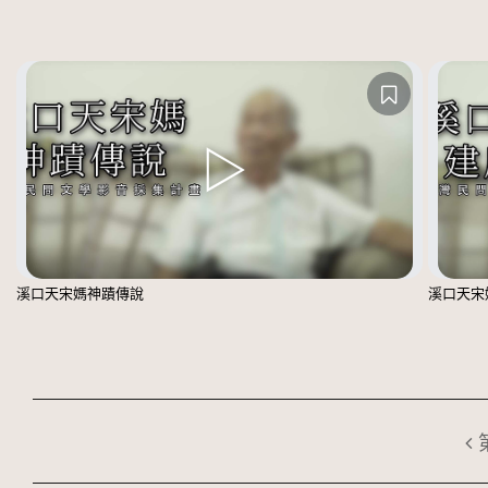
溪口天宋媽神蹟傳說
溪口天宋