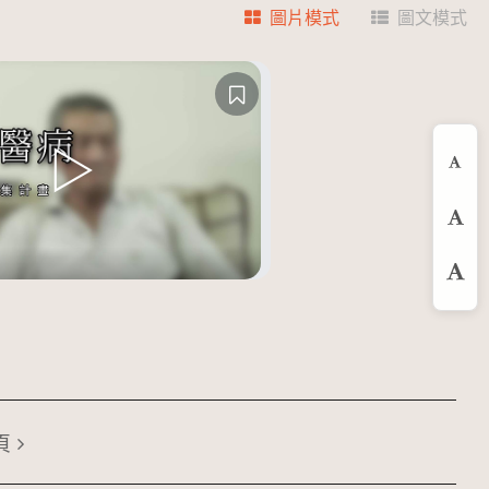
圖片模式
圖文模式
縮
預
放
頁