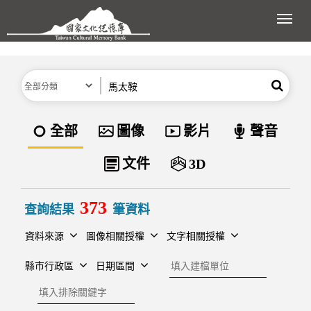
跳到主要內容區塊
展開
分類
關鍵字
搜尋
資料類型
全部
圖像
影片
聲音
文件
3D
373
查詢結果
筆資料
資料來源
圖像相關授權
文字相關授權
建檔單位
縣市行政區
日期區間
排除關鍵字