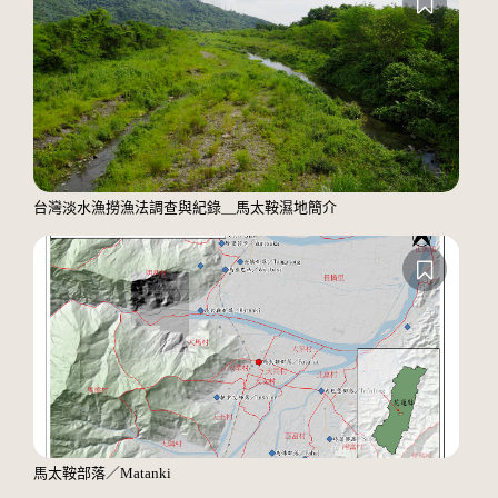
台灣淡水漁撈漁法調查與紀錄＿馬太鞍濕地簡介
馬太鞍部落／Matanki