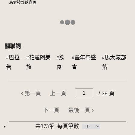
馬太鞍部落意象
關聯詞
:
#巴拉
#花蓮阿美
#飲
#豐年祭盛
#馬太鞍部
告
族
食
會
落
第一頁
上一頁
/ 38 頁
下一頁
最後一頁
共373筆
每頁筆數