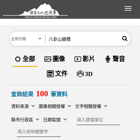
跳到主要內容區塊
展開
分類
關鍵字
搜尋
資料類型
全部
圖像
影片
聲音
文件
3D
100
查詢結果
筆資料
資料來源
圖像相關授權
文字相關授權
建檔單位
縣市行政區
日期區間
排除關鍵字