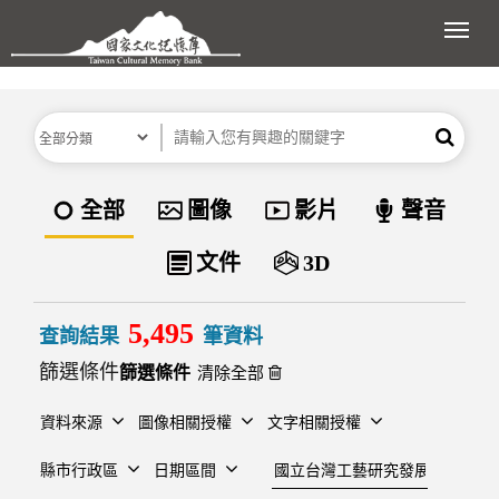
跳到主要內容區塊
展開
分類
關鍵字
搜尋
資料類型
全部
圖像
影片
聲音
文件
3D
5,495
查詢結果
筆資料
篩選條件
清除全部
資料來源
圖像相關授權
文字相關授權
建檔單位
縣市行政區
日期區間