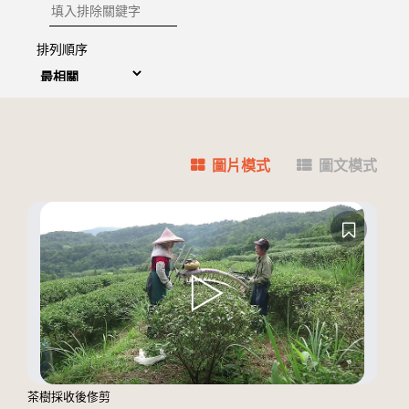
排除關鍵字
排列順序
圖片模式
圖文模式
茶樹採收後俢剪