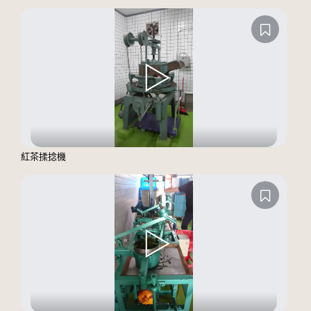
紅茶揉捻機